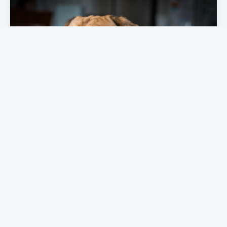
11 nouvelles races de chiens obtenues par
croisement
Découvrez les 11 races de chiens obtenues grâce à
l’intervention humaine. Grâce aux croisements, l’homme …